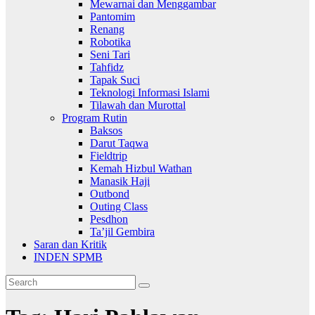
Mewarnai dan Menggambar
Pantomim
Renang
Robotika
Seni Tari
Tahfidz
Tapak Suci
Teknologi Informasi Islami
Tilawah dan Murottal
Program Rutin
Baksos
Darut Taqwa
Fieldtrip
Kemah Hizbul Wathan
Manasik Haji
Outbond
Outing Class
Pesdhon
Ta’jil Gembira
Saran dan Kritik
INDEN SPMB