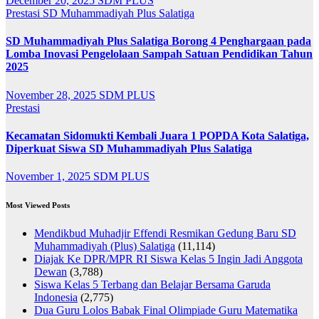
December 20, 2025
SDM PLUS
Prestasi
SD Muhammadiyah Plus Salatiga
SD Muhammadiyah Plus Salatiga Borong 4 Penghargaan pada
Lomba Inovasi Pengelolaan Sampah Satuan Pendidikan Tahun
2025
November 28, 2025
SDM PLUS
Prestasi
Kecamatan Sidomukti Kembali Juara 1 POPDA Kota Salatiga,
Diperkuat Siswa SD Muhammadiyah Plus Salatiga
November 1, 2025
SDM PLUS
Most Viewed Posts
Mendikbud Muhadjir Effendi Resmikan Gedung Baru SD
Muhammadiyah (Plus) Salatiga
(11,114)
Diajak Ke DPR/MPR RI Siswa Kelas 5 Ingin Jadi Anggota
Dewan
(3,788)
Siswa Kelas 5 Terbang dan Belajar Bersama Garuda
Indonesia
(2,775)
Dua Guru Lolos Babak Final Olimpiade Guru Matematika