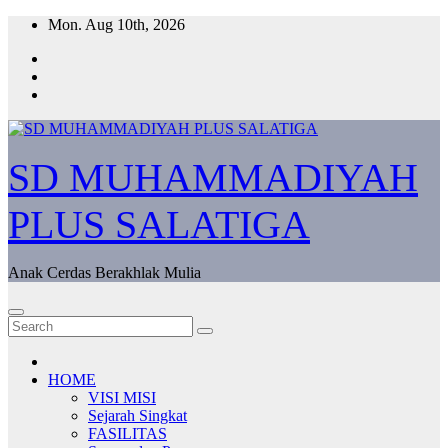
Skip
Mon. Aug 10th, 2026
to
content
SD MUHAMMADIYAH
PLUS SALATIGA
Anak Cerdas Berakhlak Mulia
HOME
VISI MISI
Sejarah Singkat
FASILITAS