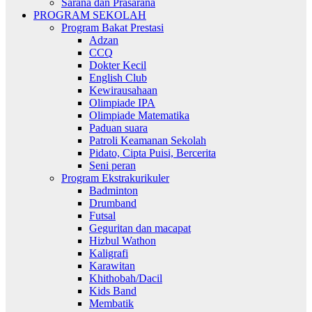
Sarana dan Prasarana
PROGRAM SEKOLAH
Program Bakat Prestasi
Adzan
CCQ
Dokter Kecil
English Club
Kewirausahaan
Olimpiade IPA
Olimpiade Matematika
Paduan suara
Patroli Keamanan Sekolah
Pidato, Cipta Puisi, Bercerita
Seni peran
Program Ekstrakurikuler
Badminton
Drumband
Futsal
Geguritan dan macapat
Hizbul Wathon
Kaligrafi
Karawitan
Khithobah/Dacil
Kids Band
Membatik