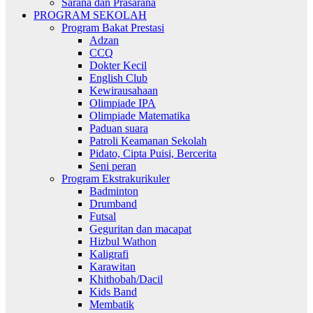
Sarana dan Prasarana
PROGRAM SEKOLAH
Program Bakat Prestasi
Adzan
CCQ
Dokter Kecil
English Club
Kewirausahaan
Olimpiade IPA
Olimpiade Matematika
Paduan suara
Patroli Keamanan Sekolah
Pidato, Cipta Puisi, Bercerita
Seni peran
Program Ekstrakurikuler
Badminton
Drumband
Futsal
Geguritan dan macapat
Hizbul Wathon
Kaligrafi
Karawitan
Khithobah/Dacil
Kids Band
Membatik