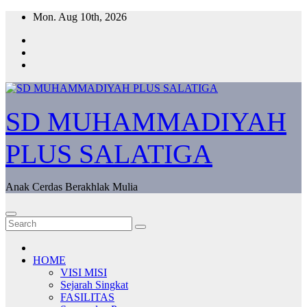
Skip
Mon. Aug 10th, 2026
to
content
SD MUHAMMADIYAH
PLUS SALATIGA
Anak Cerdas Berakhlak Mulia
HOME
VISI MISI
Sejarah Singkat
FASILITAS