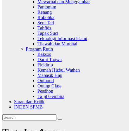
Mewarnai dan Menggambar
Pantomim
Renang
Robotika
Seni Tari
Tahfidz
Tapak Suci
Teknologi Informasi Islami
Tilawah dan Murottal
Program Rutin
Baksos
Darut Taqwa
Fieldtrip
Kemah Hizbul Wathan
Manasik Haji
Outbond
Outing Class
Pesdhon
Ta’jil Gembira
Saran dan Kritik
INDEN SPMB