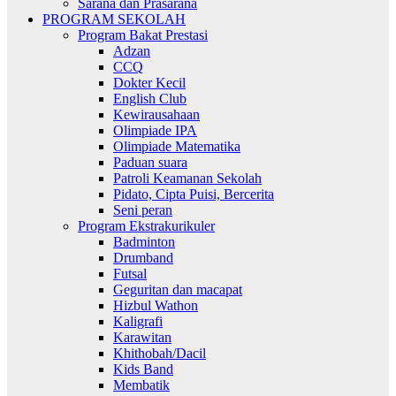
Sarana dan Prasarana
PROGRAM SEKOLAH
Program Bakat Prestasi
Adzan
CCQ
Dokter Kecil
English Club
Kewirausahaan
Olimpiade IPA
Olimpiade Matematika
Paduan suara
Patroli Keamanan Sekolah
Pidato, Cipta Puisi, Bercerita
Seni peran
Program Ekstrakurikuler
Badminton
Drumband
Futsal
Geguritan dan macapat
Hizbul Wathon
Kaligrafi
Karawitan
Khithobah/Dacil
Kids Band
Membatik