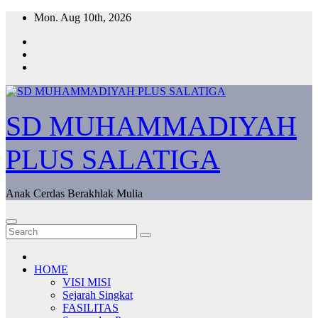
Skip
Mon. Aug 10th, 2026
to
content
SD MUHAMMADIYAH
PLUS SALATIGA
Anak Cerdas Berakhlak Mulia
HOME
VISI MISI
Sejarah Singkat
FASILITAS