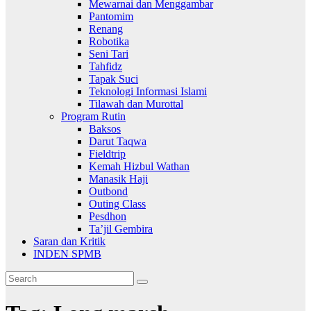
Mewarnai dan Menggambar
Pantomim
Renang
Robotika
Seni Tari
Tahfidz
Tapak Suci
Teknologi Informasi Islami
Tilawah dan Murottal
Program Rutin
Baksos
Darut Taqwa
Fieldtrip
Kemah Hizbul Wathan
Manasik Haji
Outbond
Outing Class
Pesdhon
Ta’jil Gembira
Saran dan Kritik
INDEN SPMB