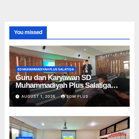
You missed
SD MUHAMMADIYAH PLUS SALATIGA
Guru dan Karyawan SD
Muhammadiyah Plus Salatiga
Ikuti Penguatan AIK, Jadikan Al-
AUGUST 1, 2026
SDM PLUS
Fatihah sebagai Landasan
Bekerja di Muhammadiyah