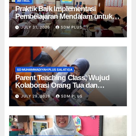
ARTIKEL
Praktik Baik Implementasi
Pembelajaran Mendalam untuk
Menumbuhkan Kemampuan
JULY 31, 2026
SDM PLUS
Bernalar Kritis di SD
Muhammadiyah Plus 1 Salatiga
SD MUHAMMADIYAH PLUS SALATIGA
Parent Teaching Class, Wujud
Kolaborasi Orang Tua dan
Sekolah dalam Menghadirkan
JULY 29, 2026
SDM PLUS
Pembelajaran Bermakna