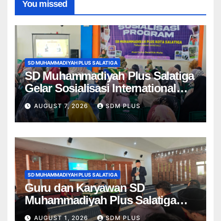
You missed
SD MUHAMMADIYAH PLUS SALATIGA
SD Muhammadiyah Plus Salatiga
Gelar Sosialisasi International
Class Program, Wali Murid Kenali
AUGUST 7, 2026
SDM PLUS
Program ICP dari Kelas 1–6
SD MUHAMMADIYAH PLUS SALATIGA
Guru dan Karyawan SD
Muhammadiyah Plus Salatiga
Ikuti Penguatan AIK, Jadikan Al-
AUGUST 1, 2026
SDM PLUS