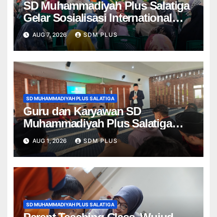
SD Muhammadiyah Plus Salatiga
Gelar Sosialisasi International
Class Program, Wali Murid Kenali
AUG 7, 2026
SDM PLUS
Program ICP dari Kelas 1–6
SD MUHAMMADIYAH PLUS SALATIGA
Guru dan Karyawan SD
Muhammadiyah Plus Salatiga
Ikuti Penguatan AIK, Jadikan Al-
AUG 1, 2026
SDM PLUS
Fatihah sebagai Landasan
Bekerja di Muhammadiyah
SD MUHAMMADIYAH PLUS SALATIGA