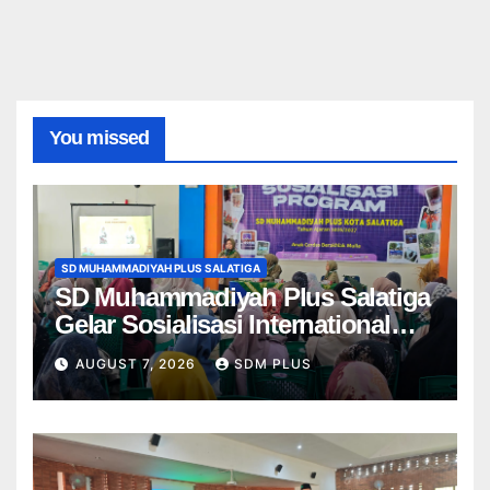
You missed
SD MUHAMMADIYAH PLUS SALATIGA
SD Muhammadiyah Plus Salatiga
Gelar Sosialisasi International
Class Program, Wali Murid Kenali
AUGUST 7, 2026
SDM PLUS
Program ICP dari Kelas 1–6