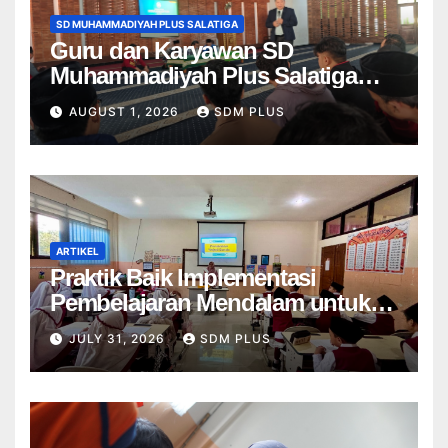
SD MUHAMMADIYAH PLUS SALATIGA
Guru dan Karyawan SD
Muhammadiyah Plus Salatiga
Ikuti Penguatan AIK, Jadikan Al-
AUGUST 1, 2026
SDM PLUS
Fatihah sebagai Landasan
Bekerja di Muhammadiyah
ARTIKEL
Praktik Baik Implementasi
Pembelajaran Mendalam untuk
Menumbuhkan Kemampuan
JULY 31, 2026
SDM PLUS
Bernalar Kritis di SD
Muhammadiyah Plus 1 Salatiga