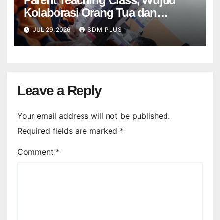
Parent Teaching Class, Wujud
Kolaborasi Orang Tua dan
Sekolah dalam Menghadirkan
JUL 29, 2026
SDM PLUS
Pembelajaran Bermakna
Leave a Reply
Your email address will not be published.
Required fields are marked
*
Comment
*