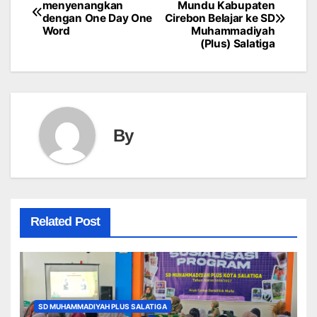
Post
menyenangkan
Mundu Kabupaten
dengan One Day One
Cirebon Belajar ke SD
navigation
Word
Muhammadiyah
(Plus) Salatiga
By
Related Post
SD MUHAMMADIYAH PLUS SALATIGA