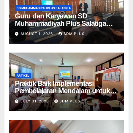
SD MUHAMMADIYAH PLUS SALATIGA
Guru dan Karyawan SD
Muhammadiyah Plus Salatiga
Ikuti Penguatan AIK, Jadikan Al-
AUGUST 1, 2026
SDM PLUS
Fatihah sebagai Landasan
Bekerja di Muhammadiyah
ARTIKEL
Praktik Baik Implementasi
Pembelajaran Mendalam untuk
Menumbuhkan Kemampuan
JULY 31, 2026
SDM PLUS
Bernalar Kritis di SD
Muhammadiyah Plus 1 Salatiga