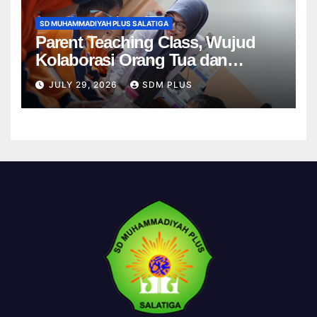
SD MUHAMMADIYAH PLUS SALATIGA
Parent Teaching Class, Wujud
Kolaborasi Orang Tua dan
Sekolah dalam Menghadirkan
JULY 29, 2026
SDM PLUS
Pembelajaran Bermakna