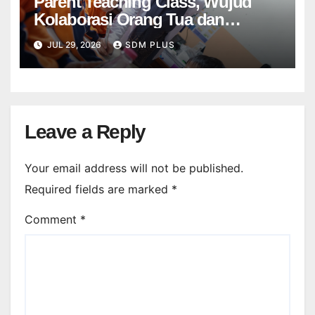
Parent Teaching Class, Wujud
Kolaborasi Orang Tua dan
Sekolah dalam Menghadirkan
JUL 29, 2026
SDM PLUS
Pembelajaran Bermakna
Leave a Reply
Your email address will not be published.
Required fields are marked
*
Comment
*