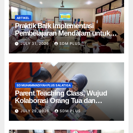
ARTIKEL
Praktik Baik Implementasi
Pembelajaran Mendalam untuk
Menumbuhkan Kemampuan
JULY 31, 2026
SDM PLUS
Bernalar Kritis di SD
Muhammadiyah Plus 1 Salatiga
SD MUHAMMADIYAH PLUS SALATIGA
Parent Teaching Class, Wujud
Kolaborasi Orang Tua dan
Sekolah dalam Menghadirkan
JULY 29, 2026
SDM PLUS
Pembelajaran Bermakna