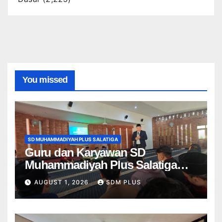
You missed
SD MUHAMMADIYAH PLUS SALATIGA
Guru dan Karyawan SD
Muhammadiyah Plus Salatiga
Ikuti Penguatan AIK, Jadikan Al-
AUGUST 1, 2026
SDM PLUS
Fatihah sebagai Landasan
Bekerja di Muhammadiyah