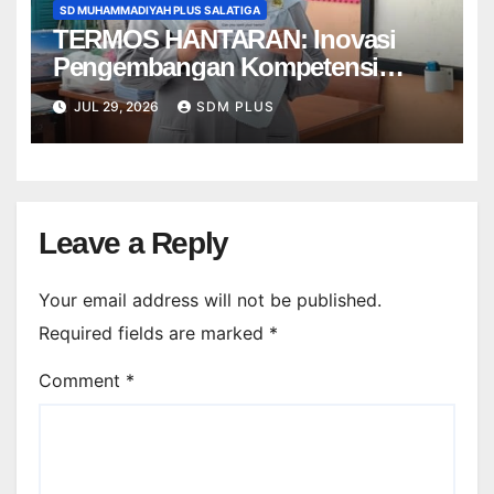
SD MUHAMMADIYAH PLUS SALATIGA
TERMOS HANTARAN: Inovasi
Pengembangan Kompetensi
Guru Bahasa Inggris SD
JUL 29, 2026
SDM PLUS
Muhammadiyah Plus Salatiga
Leave a Reply
Your email address will not be published.
Required fields are marked
*
Comment
*