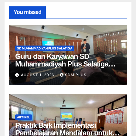
You missed
SD MUHAMMADIYAH PLUS SALATIGA
Guru dan Karyawan SD
Muhammadiyah Plus Salatiga
Ikuti Penguatan AIK, Jadikan Al-
AUGUST 1, 2026
SDM PLUS
Fatihah sebagai Landasan
Bekerja di Muhammadiyah
ARTIKEL
Praktik Baik Implementasi
Pembelajaran Mendalam untuk