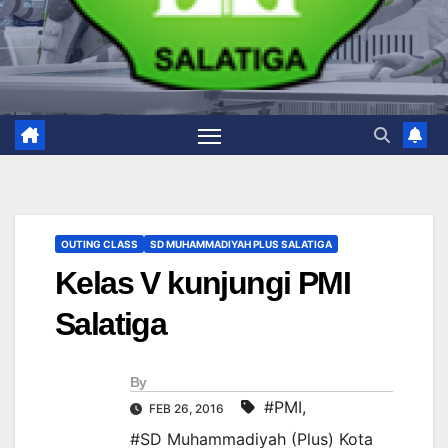
OUTING CLASS
SD MUHAMMADIYAH PLUS SALATIGA
Kelas V kunjungi PMI
Salatiga
By
#PMI
,
FEB 26, 2016
#SD Muhammadiyah (Plus) Kota