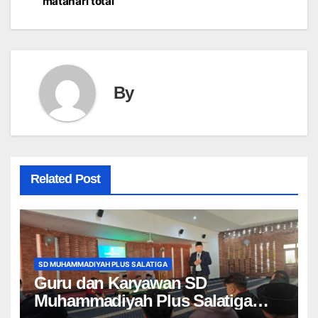
matahari total
navigation
By
Related Post
SD MUHAMMADIYAH PLUS SALATIGA
Guru dan Karyawan SD
Muhammadiyah Plus Salatiga