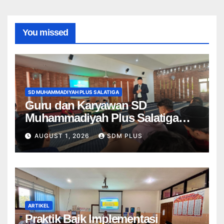
You missed
SD MUHAMMADIYAH PLUS SALATIGA
Guru dan Karyawan SD
Muhammadiyah Plus Salatiga
Ikuti Penguatan AIK, Jadikan Al-
AUGUST 1, 2026
SDM PLUS
Fatihah sebagai Landasan
Bekerja di Muhammadiyah
ARTIKEL
Praktik Baik Implementasi