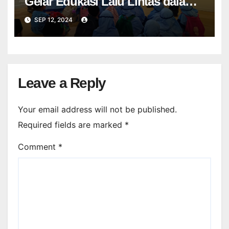
Gelar Edukasi Lalu Lintas dalam
Rangka Hari Perhubungan
SEP 12, 2024
Nasional
Leave a Reply
Your email address will not be published.
Required fields are marked
*
Comment
*