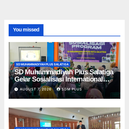
You missed
SD MUHAMMADIYAH PLUS SALATIGA
SD Muhammadiyah Plus Salatiga
Gelar Sosialisasi International
Class Program, Wali Murid Kenali
AUGUST 7, 2026
SDM PLUS
Program ICP dari Kelas 1–6