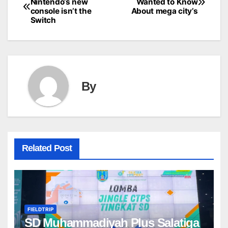
Nintendo’s new
Wanted to Know
console isn’t the
About mega city’s
navigation
Switch
By
Related Post
FIELDTRIP
SD Muhammadiyah Plus Salatiga