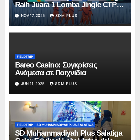
Raih Juara 1 Lomba Jingle CTPS
Tingkat Kota
NOV 17, 2025
SDM PLUS
FIELDTRIP
Bareo Casino: Συγκρίσεις
Ανάμεσα σε Παιχνίδια
JUN 11, 2025
SDM PLUS
FIELDTRIP
SD MUHAMMADIYAH PLUS SALATIGA
SD Muhammadiyah Plus Salatiga