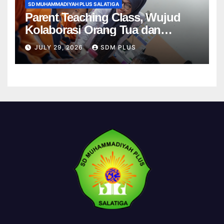
SD MUHAMMADIYAH PLUS SALATIGA
Parent Teaching Class, Wujud
Kolaborasi Orang Tua dan
Sekolah dalam Menghadirkan
JULY 29, 2026
SDM PLUS
Pembelajaran Bermakna