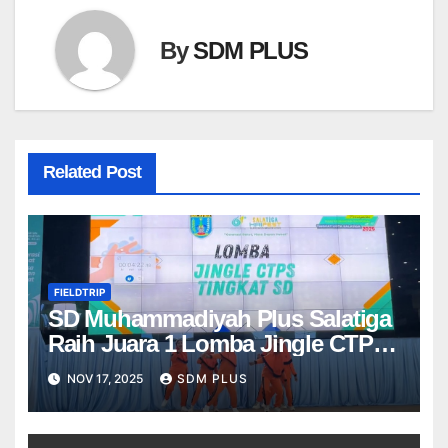
By
SDM PLUS
Related Post
FIELDTRIP
SD Muhammadiyah Plus Salatiga
Raih Juara 1 Lomba Jingle CTPS
Tingkat Kota
NOV 17, 2025
SDM PLUS