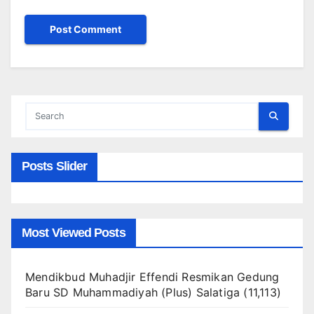
Posts Slider
Most Viewed Posts
Mendikbud Muhadjir Effendi Resmikan Gedung
Baru SD Muhammadiyah (Plus) Salatiga
(11,113)