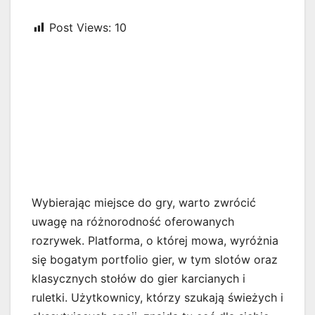
Post Views:
10
Wybierając miejsce do gry, warto zwrócić
uwagę na różnorodność oferowanych
rozrywek. Platforma, o której mowa, wyróżnia
się bogatym portfolio gier, w tym slotów oraz
klasycznych stołów do gier karcianych i
ruletki. Użytkownicy, którzy szukają świeżych i