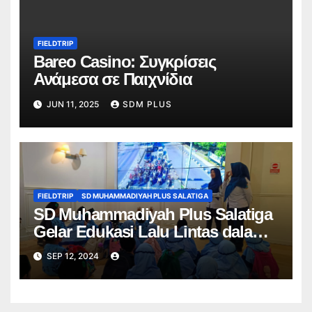
FIELDTRIP
Bareo Casino: Συγκρίσεις
Ανάμεσα σε Παιχνίδια
JUN 11, 2025
SDM PLUS
FIELDTRIP
SD MUHAMMADIYAH PLUS SALATIGA
SD Muhammadiyah Plus Salatiga
Gelar Edukasi Lalu Lintas dalam
Rangka Hari Perhubungan
SEP 12, 2024
Nasional