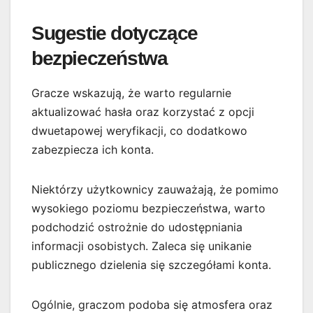
Sugestie dotyczące
bezpieczeństwa
Gracze wskazują, że warto regularnie
aktualizować hasła oraz korzystać z opcji
dwuetapowej weryfikacji, co dodatkowo
zabezpiecza ich konta.
Niektórzy użytkownicy zauważają, że pomimo
wysokiego poziomu bezpieczeństwa, warto
podchodzić ostrożnie do udostępniania
informacji osobistych. Zaleca się unikanie
publicznego dzielenia się szczegółami konta.
Ogólnie, graczom podoba się atmosfera oraz