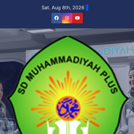
Skip
Sat. Aug 8th, 2026
to
content