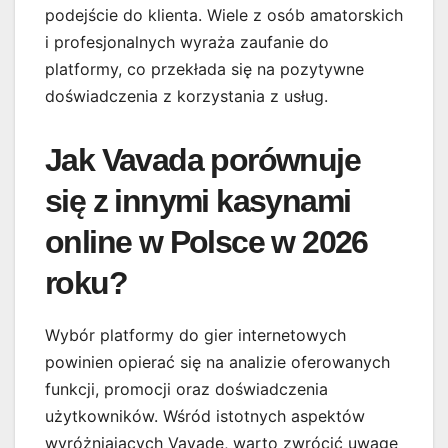
podejście do klienta. Wiele z osób amatorskich
i profesjonalnych wyraża zaufanie do
platformy, co przekłada się na pozytywne
doświadczenia z korzystania z usług.
Jak Vavada porównuje
się z innymi kasynami
online w Polsce w 2026
roku?
Wybór platformy do gier internetowych
powinien opierać się na analizie oferowanych
funkcji, promocji oraz doświadczenia
użytkowników. Wśród istotnych aspektów
wyróżniających Vavadę, warto zwrócić uwagę