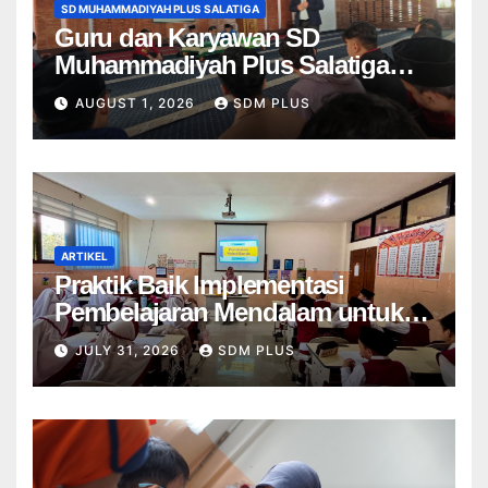
SD MUHAMMADIYAH PLUS SALATIGA
Guru dan Karyawan SD
Muhammadiyah Plus Salatiga
Ikuti Penguatan AIK, Jadikan Al-
AUGUST 1, 2026
SDM PLUS
Fatihah sebagai Landasan
Bekerja di Muhammadiyah
ARTIKEL
Praktik Baik Implementasi
Pembelajaran Mendalam untuk
Menumbuhkan Kemampuan
JULY 31, 2026
SDM PLUS
Bernalar Kritis di SD
Muhammadiyah Plus 1 Salatiga