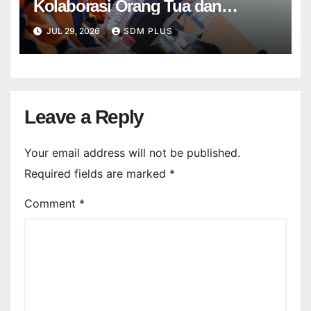
Kolaborasi Orang Tua dan
Sekolah dalam Menghadirkan
JUL 29, 2026
SDM PLUS
Pembelajaran Bermakna
Leave a Reply
Your email address will not be published.
Required fields are marked
*
Comment
*