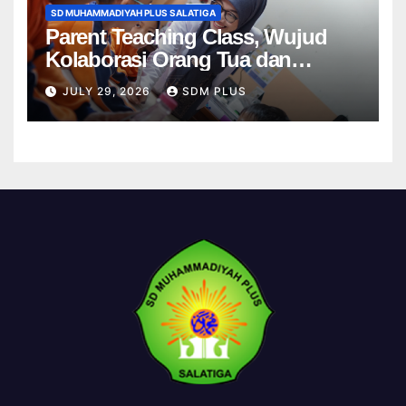
SD MUHAMMADIYAH PLUS SALATIGA
Parent Teaching Class, Wujud
Kolaborasi Orang Tua dan
Sekolah dalam Menghadirkan
JULY 29, 2026
SDM PLUS
Pembelajaran Bermakna