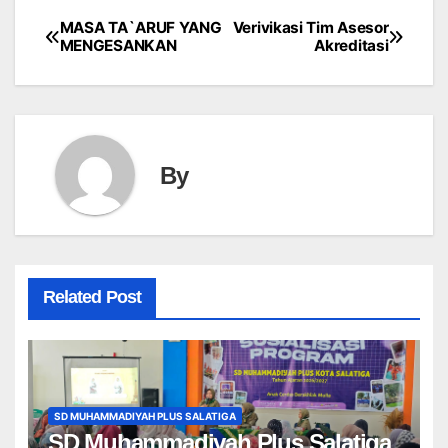
MASA TA`ARUF YANG
Verivikasi Tim Asesor
Post
MENGESANKAN
Akreditasi
navigation
By
Related Post
SD MUHAMMADIYAH PLUS SALATIGA
SD Muhammadiyah Plus Salatiga