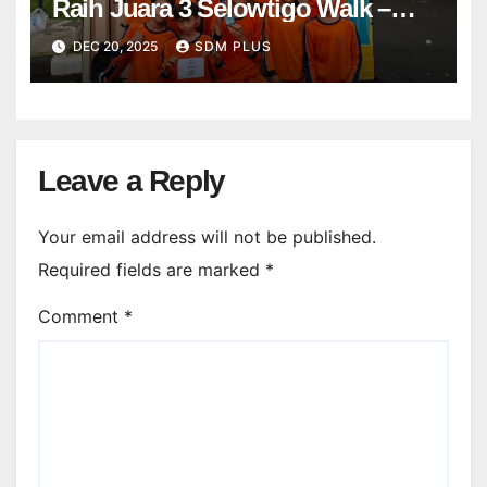
Raih Juara 3 Selowtigo Walk –
Festival Dolanan Anak 2025
DEC 20, 2025
SDM PLUS
Leave a Reply
Your email address will not be published.
Required fields are marked
*
Comment
*