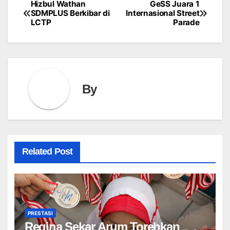
Hizbul Wathan
GeSS Juara 1
Post
SDMPLUS Berkibar di
Internasional Street
LCTP
Parade
navigation
By
Related Post
PRESTASI
Regina Sekar Arum Torehkan