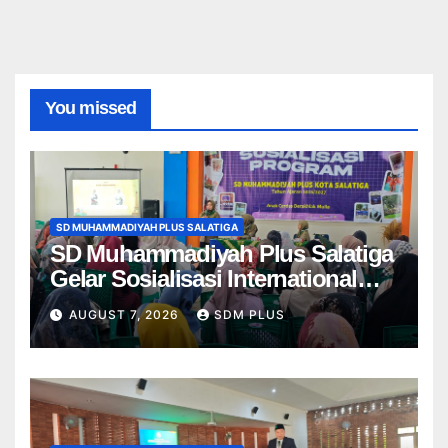
You missed
SD MUHAMMADIYAH PLUS SALATIGA
SD Muhammadiyah Plus Salatiga
Gelar Sosialisasi International
Class Program, Wali Murid Kenali
AUGUST 7, 2026
SDM PLUS
Program ICP dari Kelas 1–6