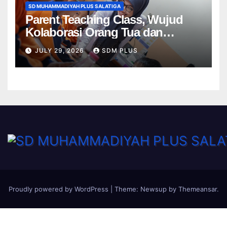
SD MUHAMMADIYAH PLUS SALATIGA
Parent Teaching Class, Wujud
Kolaborasi Orang Tua dan
Sekolah dalam Menghadirkan
JULY 29, 2026
SDM PLUS
Pembelajaran Bermakna
Proudly powered by WordPress
|
Theme:
Newsup
by
Themeansar
.