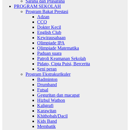
Sarana dan Prasarana
PROGRAM SEKOLAH
Program Bakat Prestasi
Adzan
CCQ
Dokter Kecil
English Club
Kewirausahaan
Olimpiade IPA
Olimpiade Matematika
Paduan suara
Patroli Keamanan Sekolah
Pidato, Cipta Puisi, Bercerita
Seni peran
Program Ekstrakurikuler
Badminton
Drumband
Futsal
Geguritan dan macapat
Hizbul Wathon
Kaligrafi
Karawitan
Khithobah/Dacil
Kids Band
Membatik