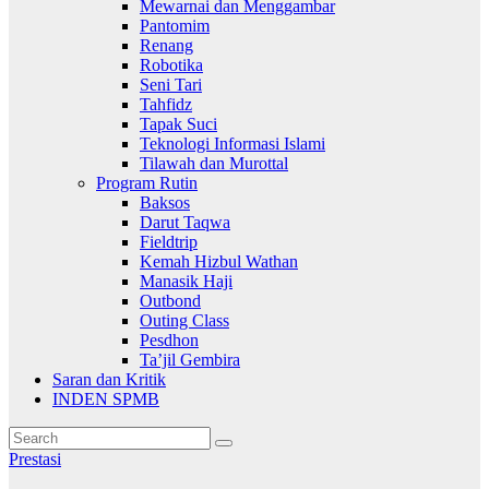
Mewarnai dan Menggambar
Pantomim
Renang
Robotika
Seni Tari
Tahfidz
Tapak Suci
Teknologi Informasi Islami
Tilawah dan Murottal
Program Rutin
Baksos
Darut Taqwa
Fieldtrip
Kemah Hizbul Wathan
Manasik Haji
Outbond
Outing Class
Pesdhon
Ta’jil Gembira
Saran dan Kritik
INDEN SPMB
Prestasi