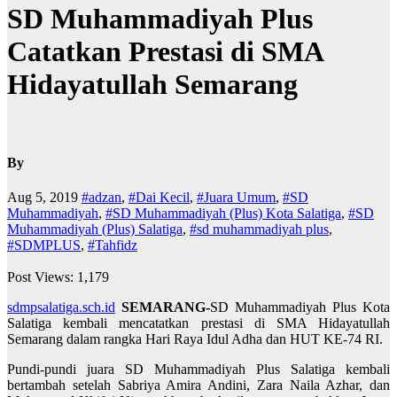
SD Muhammadiyah Plus
Catatkan Prestasi di SMA
Hidayatullah Semarang
By
Aug 5, 2019
#adzan
,
#Dai Kecil
,
#Juara Umum
,
#SD
Muhammadiyah
,
#SD Muhammadiyah (Plus) Kota Salatiga
,
#SD
Muhammadiyah (Plus) Salatiga
,
#sd muhammadiyah plus
,
#SDMPLUS
,
#Tahfidz
Post Views:
1,179
sdmpsalatiga.sch.id
SEMARANG-
SD Muhammadiyah Plus Kota
Salatiga kembali mencatatkan prestasi di SMA Hidayatullah
Semarang dalam rangka Hari Raya Idul Adha dan HUT KE-74 RI.
Pundi-pundi juara SD Muhammadiyah Plus Salatiga kembali
bertambah setelah Sabriya Amira Andini, Zara Naila Azhar, dan