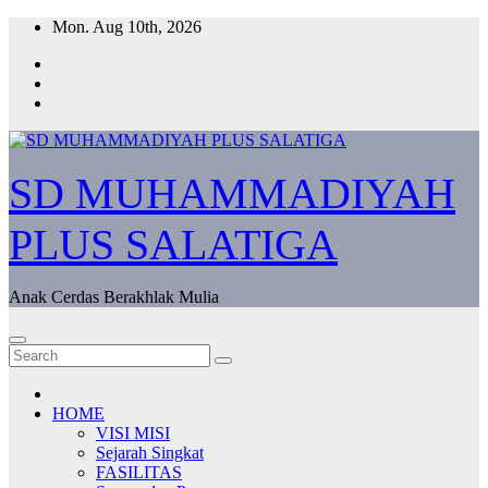
Skip
Mon. Aug 10th, 2026
to
content
SD MUHAMMADIYAH
PLUS SALATIGA
Anak Cerdas Berakhlak Mulia
HOME
VISI MISI
Sejarah Singkat
FASILITAS