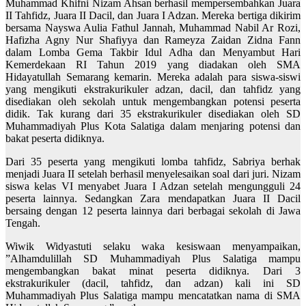
Muhammad Khifni Nizam Ahsan berhasil mempersembahkan Juara
II Tahfidz, Juara II Dacil, dan Juara I Adzan. Mereka bertiga dikirim
bersama Nayswa Aulia Fathul Jannah, Muhammad Nabil Ar Rozi,
Hafizha Agny Nur Shafiyya dan Rameyza Zaidan Zidna Fann
dalam Lomba Gema Takbir Idul Adha dan Menyambut Hari
Kemerdekaan RI Tahun 2019 yang diadakan oleh SMA
Hidayatullah Semarang kemarin. Mereka adalah para siswa-siswi
yang mengikuti ekstrakurikuler adzan, dacil, dan tahfidz yang
disediakan oleh sekolah untuk mengembangkan potensi peserta
didik. Tak kurang dari 35 ekstrakurikuler disediakan oleh SD
Muhammadiyah Plus Kota Salatiga dalam menjaring potensi dan
bakat peserta didiknya.
Dari 35 peserta yang mengikuti lomba tahfidz, Sabriya berhak
menjadi Juara II setelah berhasil menyelesaikan soal dari juri. Nizam
siswa kelas VI menyabet Juara I Adzan setelah mengungguli 24
peserta lainnya. Sedangkan Zara mendapatkan Juara II Dacil
bersaing dengan 12 peserta lainnya dari berbagai sekolah di Jawa
Tengah.
Wiwik Widyastuti selaku waka kesiswaan menyampaikan,
”Alhamdulillah SD Muhammadiyah Plus Salatiga mampu
mengembangkan bakat minat peserta didiknya. Dari 3
ekstrakurikuler (dacil, tahfidz, dan adzan) kali ini SD
Muhammadiyah Plus Salatiga mampu mencatatkan nama di SMA