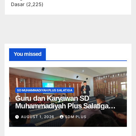
Dasar
(2,225)
You missed
SD MUHAMMADIYAH PLUS SALATIGA
Guru dan Karyawan SD
Muhammadiyah Plus Salatiga
Ikuti Penguatan AIK, Jadikan Al-
AUGUST 1, 2026
SDM PLUS
Fatihah sebagai Landasan
Bekerja di Muhammadiyah