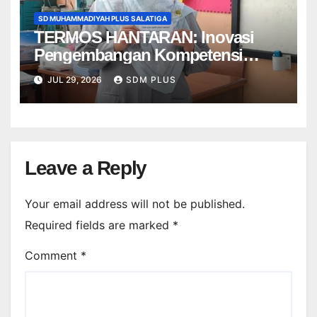
SD MUHAMMADIYAH PLUS SALATIGA
TERMOS HANTARAN: Inovasi
Pengembangan Kompetensi
Guru Bahasa Inggris SD
JUL 29, 2026
SDM PLUS
Muhammadiyah Plus Salatiga
Leave a Reply
Your email address will not be published.
Required fields are marked
*
Comment
*