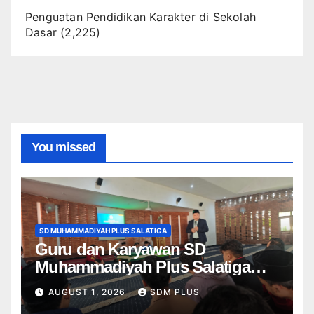
Penguatan Pendidikan Karakter di Sekolah
Dasar
(2,225)
You missed
SD MUHAMMADIYAH PLUS SALATIGA
Guru dan Karyawan SD
Muhammadiyah Plus Salatiga
Ikuti Penguatan AIK, Jadikan Al-
AUGUST 1, 2026
SDM PLUS
Fatihah sebagai Landasan