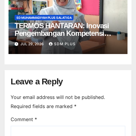
SD MUHAMMADIYAH PLUS SALATIGA
TERMOS HANTARAN: Inovasi
Pengembangan Kompetensi
Guru Bahasa Inggris SD
JUL 29, 2026
SDM PLUS
Muhammadiyah Plus Salatiga
Leave a Reply
Your email address will not be published.
Required fields are marked
*
Comment
*