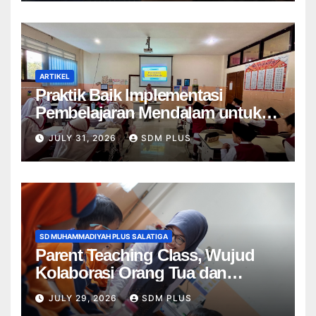
Bekerja di Muhammadiyah
ARTIKEL
Praktik Baik Implementasi
Pembelajaran Mendalam untuk
Menumbuhkan Kemampuan
JULY 31, 2026
SDM PLUS
Bernalar Kritis di SD
Muhammadiyah Plus 1 Salatiga
SD MUHAMMADIYAH PLUS SALATIGA
Parent Teaching Class, Wujud
Kolaborasi Orang Tua dan
Sekolah dalam Menghadirkan
JULY 29, 2026
SDM PLUS
Pembelajaran Bermakna