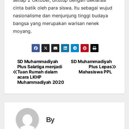
setiap 2 Oktober, ditutup dengan deklarasi
cinta batik oleh para siswa. Itu sebagai wujud
nasionalisme dan menjunjung tinggi budaya
bangsa yang merupakan warisan nenek
moyang.
SD Muhammadiyah
SD Muhammadiyah
Post
Plus Salatiga menjadi
Plus Lepas
Tuan Rumah dalam
Mahasiswa PPL
navigation
acara LKHP
Muhammadiyah 2020
By