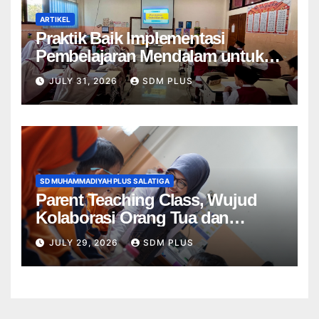
ARTIKEL
Praktik Baik Implementasi
Pembelajaran Mendalam untuk
Menumbuhkan Kemampuan
JULY 31, 2026
SDM PLUS
Bernalar Kritis di SD
Muhammadiyah Plus 1 Salatiga
SD MUHAMMADIYAH PLUS SALATIGA
Parent Teaching Class, Wujud
Kolaborasi Orang Tua dan
Sekolah dalam Menghadirkan
JULY 29, 2026
SDM PLUS
Pembelajaran Bermakna