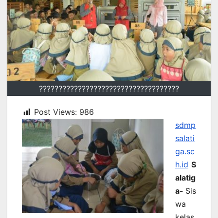
????????????????????????????????????
Post Views:
986
sdmp
salati
ga.sc
h.id
S
alatig
a-
Sis
wa
kelas