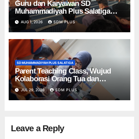
Guru dan Karyawan SD
Muhammadiyah Plus Salatiga
Ikuti Penguatan AIK, Jadikan Al-
AUG 1, 2026
SDM PLUS
Fatihah sebagai Landasan
Bekerja di Muhammadiyah
SD MUHAMMADIYAH PLUS SALATIGA
Parent Teaching Class, Wujud
Kolaborasi Orang Tua dan
Sekolah dalam Menghadirkan
JUL 29, 2026
SDM PLUS
Pembelajaran Bermakna
Leave a Reply