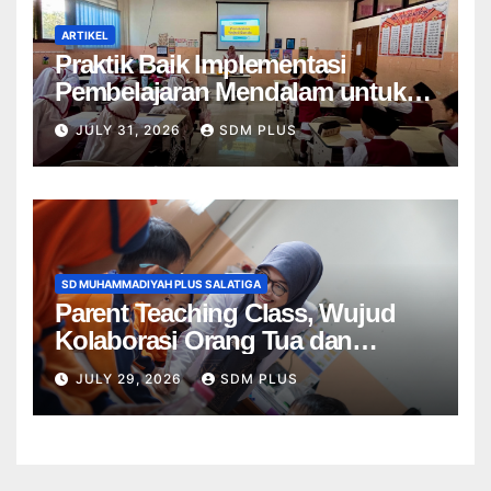
ARTIKEL
Praktik Baik Implementasi
Pembelajaran Mendalam untuk
Menumbuhkan Kemampuan
JULY 31, 2026
SDM PLUS
Bernalar Kritis di SD
Muhammadiyah Plus 1 Salatiga
SD MUHAMMADIYAH PLUS SALATIGA
Parent Teaching Class, Wujud
Kolaborasi Orang Tua dan
Sekolah dalam Menghadirkan
JULY 29, 2026
SDM PLUS
Pembelajaran Bermakna