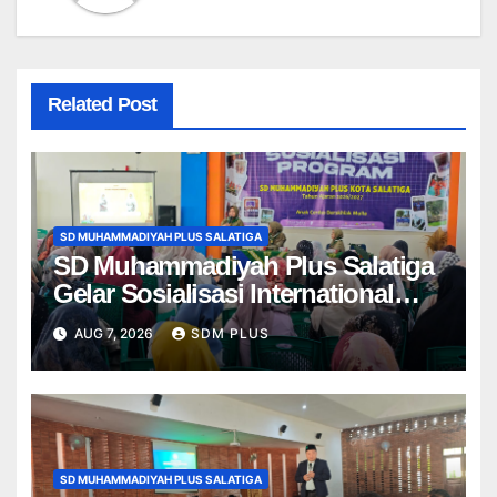
Related Post
SD MUHAMMADIYAH PLUS SALATIGA
SD Muhammadiyah Plus Salatiga
Gelar Sosialisasi International
Class Program, Wali Murid Kenali
AUG 7, 2026
SDM PLUS
Program ICP dari Kelas 1–6
SD MUHAMMADIYAH PLUS SALATIGA