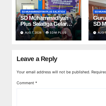
SD MUHAMMADIYAH PLUS SALATIGA
SD MUHA
SD Muhammadiyah
Guru
Plus Salatiga Gelar
SD M
Sosialisasi
Plus 
AUG 7, 2026
SDM PLUS
AUG 1
International Class
Peng
Program, Wali Murid
Jadik
Kenali Program ICP
seba
dari Kelas 1–6
Beker
Leave a Reply
Muh
Your email address will not be published.
Require
Comment
*