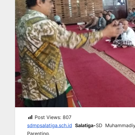
Post Views:
807
sdmpsalatiga.sch.id
Salatiga-
SD Muhammadiya
Parenting.