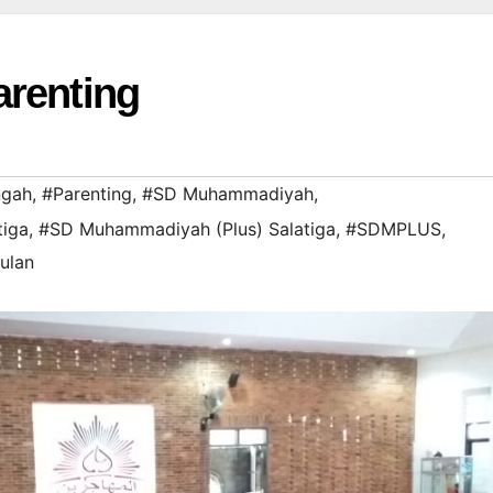
arenting
ngah
,
#Parenting
,
#SD Muhammadiyah
,
tiga
,
#SD Muhammadiyah (Plus) Salatiga
,
#SDMPLUS
,
ulan