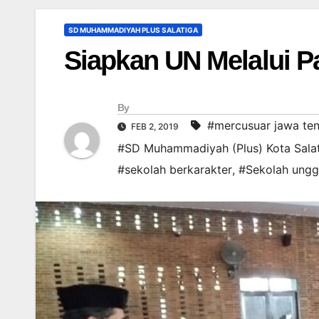
SD MUHAMMADIYAH PLUS SALATIGA
Siapkan UN Melalui P
By
#mercusuar jawa te
FEB 2, 2019
#SD Muhammadiyah (Plus) Kota Sala
#sekolah berkarakter
,
#Sekolah ungg