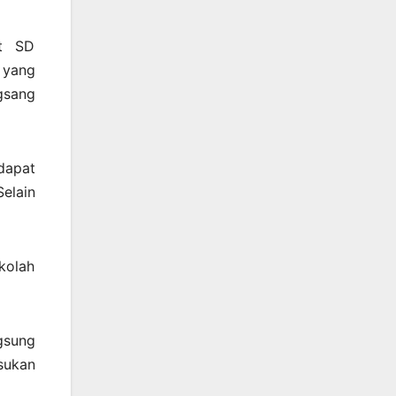
at SD
 yang
gsang
dapat
elain
kolah
gsung
sukan