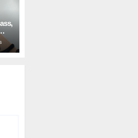
ass,
S