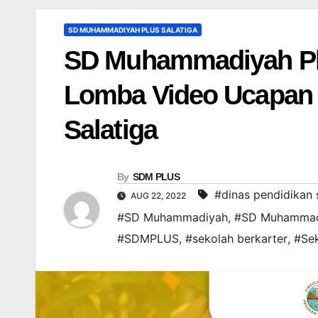
SD MUHAMMADIYAH PLUS SALATIGA
SD Muhammadiyah Plus
Lomba Video Ucapan 
Salatiga
By
SDM PLUS
#dinas pendidikan 
AUG 22, 2022
#SD Muhammadiyah
,
#SD Muhammadiy
#SDMPLUS
,
#sekolah berkarter
,
#Sek