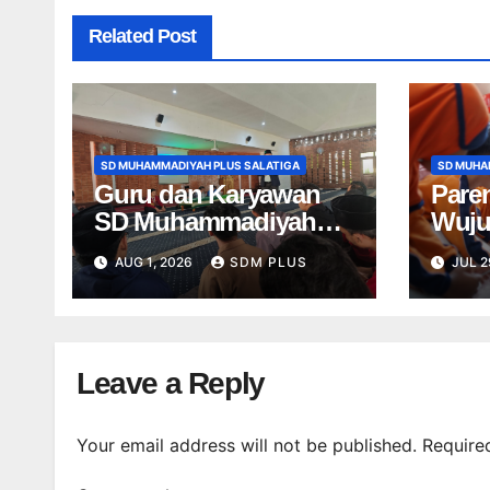
Related Post
SD MUHAMMADIYAH PLUS SALATIGA
SD MUHA
Guru dan Karyawan
Paren
SD Muhammadiyah
Wuju
Plus Salatiga Ikuti
Oran
AUG 1, 2026
SDM PLUS
JUL 2
Penguatan AIK,
Seko
Jadikan Al-Fatihah
Meng
sebagai Landasan
Pemb
Bekerja di
Berm
Leave a Reply
Muhammadiyah
Your email address will not be published.
Require