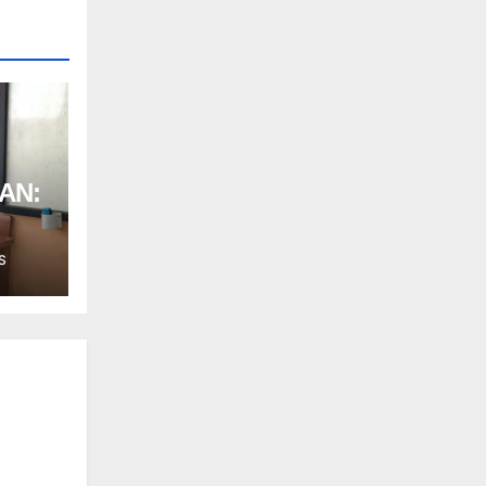
AN:
S
us