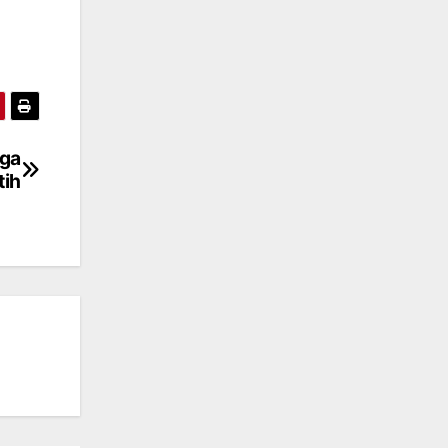
iga
tih